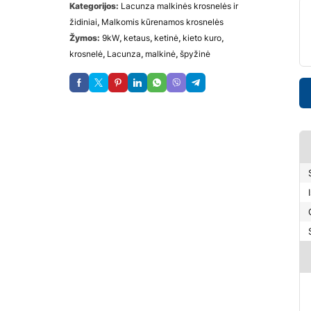
Kategorijos:
Lacunza malkinės krosnelės ir
židiniai
,
Malkomis kūrenamos krosnelės
Žymos:
9kW
,
ketaus
,
ketinė
,
kieto kuro
,
krosnelė
,
Lacunza
,
malkinė
,
špyžinė