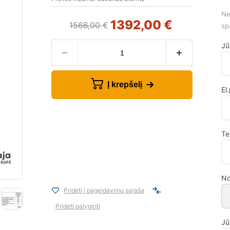
Ne
1392,00
€
1566,00
€
sp
Jū
Į krepšelį
El
Te
No
Pridėti į pageidavimų sąrašą
Pridėti palyginti
Jū