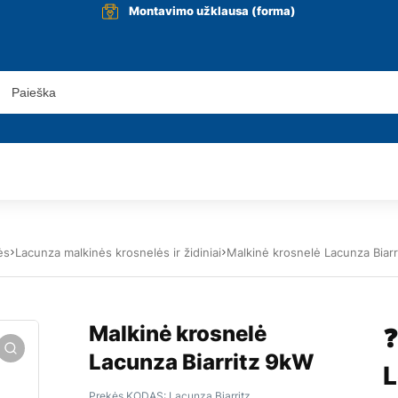
Montavimo užklausa (forma)
ės
Lacunza malkinės krosnelės ir židiniai
Malkinė krosnelė Lacunza Biar
Malkinė krosnelė
❓
Lacunza Biarritz 9kW
L
Prekės KODAS:
Lacunza Biarritz