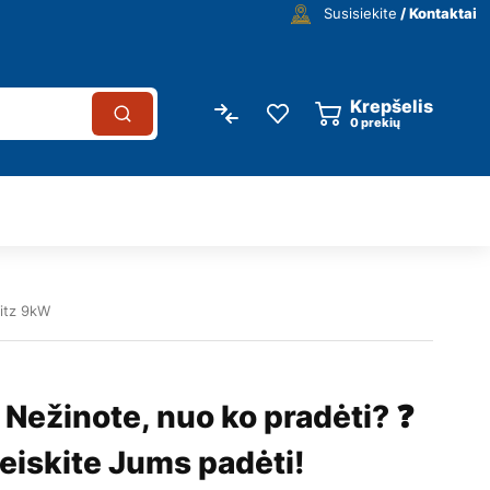
Susisiekite
/ Kontaktai
Krepšelis
0
prekių
ritz 9kW
 Nežinote, nuo ko pradėti? ❓
eiskite Jums padėti!