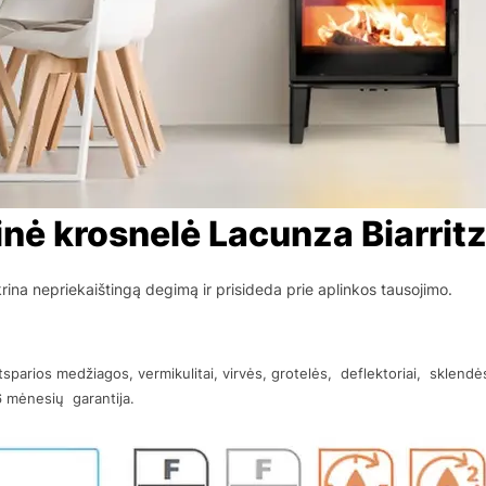
nė krosnelė Lacunza Biarri
rina nepriekaištingą degimą ir prisideda prie aplinkos tausojimo.
tsparios medžiagos, vermikulitai, virvės, grotelės, deflektoriai, sklen
 6 mėnesių garantija.