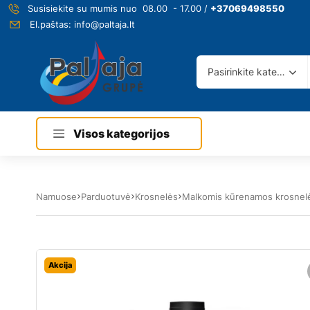
Susisiekite su mumis nuo 08.00 - 17.00 /
+37069498550
El.paštas:
info@paltaja.lt
Pasirinkite kategoriją
Visos kategorijos
Namuose
Parduotuvė
Krosnelės
Malkomis kūrenamos krosnel
Akcija