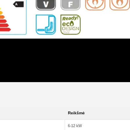
Reikšmė
6-12 kW