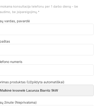
mokama konsultacija telefonu per 1 darbo dieną – be
audimo, be įsipareigojimų.*
sų vardas, pavardė
.paštas
lefono numeris
rimas produktas (Užpildyta automatiškai)
sų žinute (Neprivaloma)