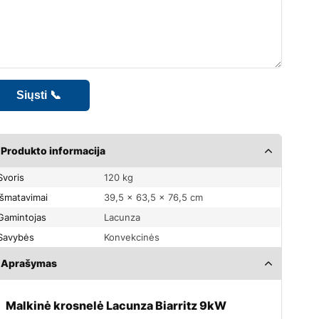
Produkto informacija
Svoris
120 kg
Išmatavimai
39,5 × 63,5 × 76,5 cm
Gamintojas
Lacunza
Savybės
Konvekcinės
Aprašymas
Malkinė krosnelė Lacunza Biarritz 9kW