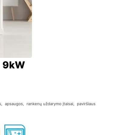
tz 9kW
dės, apsaugos, rankenų uždarymo įtaisai, paviršiaus