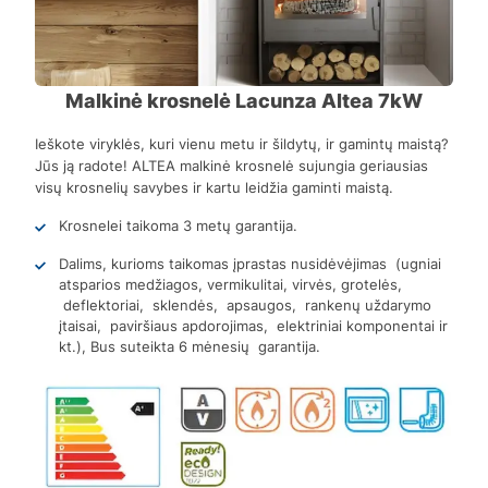
Malkinė krosnelė Lacunza Altea 7kW
Ieškote viryklės, kuri vienu metu ir šildytų, ir gamintų maistą?
Jūs ją radote! ALTEA malkinė krosnelė sujungia geriausias
visų krosnelių savybes ir kartu leidžia gaminti maistą.
Krosnelei taikoma 3 metų garantija.
Dalims, kurioms taikomas įprastas nusidėvėjimas (ugniai
atsparios medžiagos, vermikulitai, virvės, grotelės,
deflektoriai, sklendės, apsaugos, rankenų uždarymo
įtaisai, paviršiaus apdorojimas, elektriniai komponentai ir
kt.), Bus suteikta 6 mėnesių garantija.