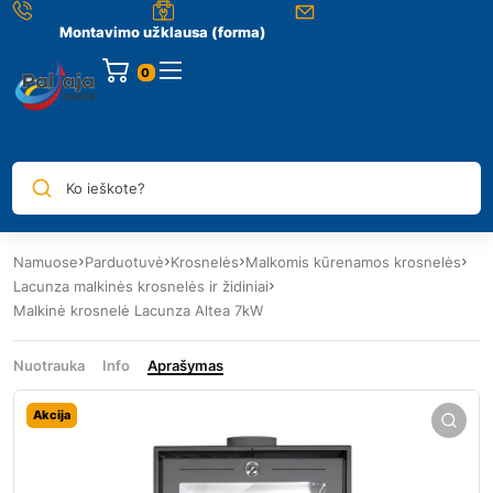
Montavimo užklausa (forma)
0
Ko ieškote?
Namuose
Parduotuvė
Krosnelės
Malkomis kūrenamos krosnelės
Lacunza malkinės krosnelės ir židiniai
Malkinė krosnelė Lacunza Altea 7kW
Nuotrauka
Info
Aprašymas
Akcija