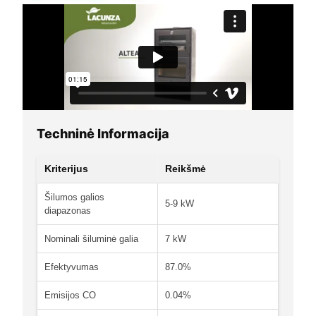
Techninė Informacija
Kriterijus
Reikšmė
Šilumos galios
5-9 kW
diapazonas
Nominali šiluminė galia
7 kW
Efektyvumas
87.0%
Emisijos CO
0.04%