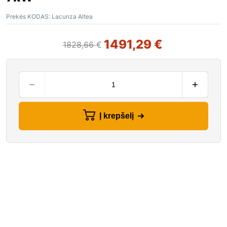
Prekės KODAS:
Lacunza Altea
1491,29
€
1828,66
€
Į krepšelį