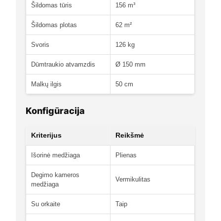
Šildomas tūris
156 m³
Šildomas plotas
62 m²
Svoris
126 kg
Dūmtraukio atvamzdis
Ø 150 mm
Malkų ilgis
50 cm
Konfigūracija
Kriterijus
Reikšmė
Išorinė medžiaga
Plienas
Degimo kameros
Vermikulitas
medžiaga
Su orkaite
Taip