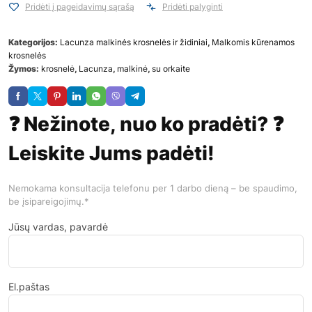
Pridėti į pageidavimų sąrašą
Pridėti palyginti
Kategorijos:
Lacunza malkinės krosnelės ir židiniai
,
Malkomis kūrenamos
krosnelės
Žymos:
krosnelė
,
Lacunza
,
malkinė
,
su orkaite
❓ Nežinote, nuo ko pradėti? ❓
Leiskite Jums padėti!
Nemokama konsultacija telefonu per 1 darbo dieną – be spaudimo,
be įsipareigojimų.*
Jūsų vardas, pavardė
El.paštas