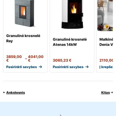
Granulinė krosnelė
Granulinė krosnelė
Malkinė 
Ray
Atenas 14kW
Denia Ve
3859,00
4041,00
–
€
€
3065,23
€
2110,00
Pasirinkti savybes
Pasirinkti savybes
Į krepšelį
Ankstesnis
Kitas