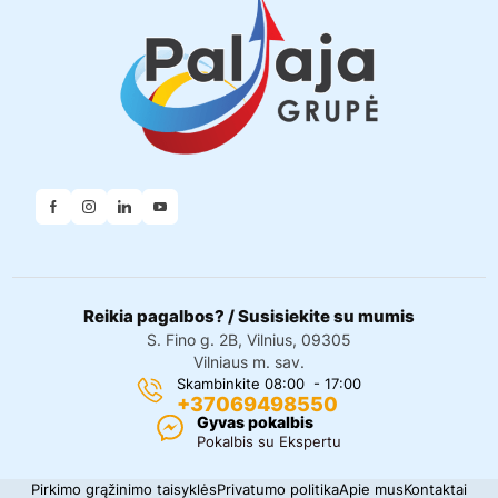
Reikia pagalbos? / Susisiekite su mumis
S. Fino g. 2B, Vilnius, 09305
Vilniaus m. sav.
Skambinkite 08:00 - 17:00
+37069498550
Gyvas pokalbis
Pokalbis su Ekspertu
Pirkimo grąžinimo taisyklės
Privatumo politika
Apie mus
Kontaktai