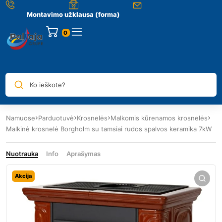
Montavimo užklausa (forma)
0
Ko ieškote?
Namuose
Parduotuvė
Krosnelės
Malkomis kūrenamos krosnelės
Malkinė krosnelė Borgholm su tamsiai rudos spalvos keramika 7kW
Nuotrauka
Info
Aprašymas
Akcija