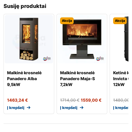
Susiję produktai
Akcija
Akcija
Malkinė krosnelė
Malkinė krosnelė
Ketinė k
Panadero Alba
Panadero Maja-S
Invicta 
9,5kW
7,2kW
12kW
1463,24
€
1714,00
€
1559,00
€
1480,00
Į krepšelį
Į krepšelį
Į krepšelį