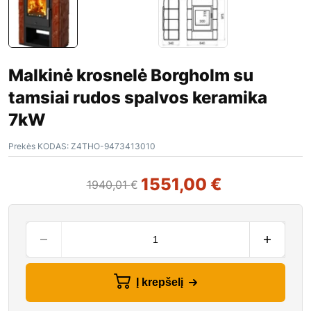
Malkinė krosnelė Borgholm su
tamsiai rudos spalvos keramika
7kW
Prekės KODAS:
Z4THO-9473413010
1551,00
€
1940,01
€
Į krepšelį