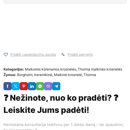
Pridėti į pageidavimų sąrašą
Pridėti palyginti
Kategorijos:
Malkomis kūrenamos krosnelės
,
Thorma malkinės krosnelės
Žymos:
Borgholm
,
keramikinė
,
Malkinė krosnelė
,
Thorma
❓ Nežinote, nuo ko pradėti? ❓
Leiskite Jums padėti!
Nemokama konsultacija telefonu per 1 darbo dieną – be spaudimo,