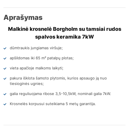
Aprašymas
Malkinė krosnelė Borgholm su tamsiai rudos
spalvos keramika 7kW
dūmtraukis jungiamas viršuje;
apšildomas iki 65 m² patalpų plotas;
vieta apačioje malkoms laikyti;
pakura išklota šamoto plytomis, kurios apsaugo ją nuo
tiesioginės ugnies;
galia reguliuojama ribose 3,5-10,5kW, nominali galia 7kW.
Krosnelės korpusui suteikiama 5 metų garantija.