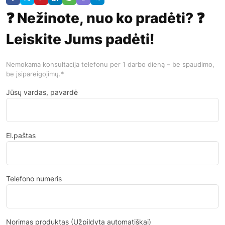
❓ Nežinote, nuo ko pradėti? ❓
Leiskite Jums padėti!
Nemokama konsultacija telefonu per 1 darbo dieną – be spaudimo,
be įsipareigojimų.*
Jūsų vardas, pavardė
El.paštas
Telefono numeris
Norimas produktas (Užpildyta automatiškai)