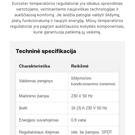
Euroster temperatūros reguliatoriai yra idealus sprendimas
vartotojams, vertinantiems naujoviškas technologijas ir
aukščiausią komfortą. Jie leidžia patogiai valdyti šildymą,
platų funkcionalumą ir taupyti energiją. Mūsų temperatūros
reguliatoriai yra pagrįsti aukščiausios kokybės komponentais,
kurie garantuoja patikimą jų veikimą.
Techninė specifikacija
Charakteristika
Reikšmė
šildymo/oro
Valdomas įrenginys
kondicionavimo sistemos
Maitinimo įtampa
230 V 50 Hz
Įkelti
16 (3) A 230 V 50 Hz
Energijos suvartojimas
0,8 vatai
Reguliatoriaus išėjimas
relė, be įtampos, SPDT