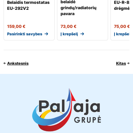
belaidė
Belaidis termostatas
EU-R-8B 
grindų/radiatorių
EU-292V2
drėgmės j
pavara
159,00
€
73,00
€
75,00
€
Pasirinkti savybes
Į krepšelį
Į krepšelį
Ankstesnis
Kitas