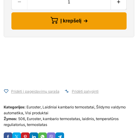
Į krepšelį
Pridėti į pageidavimų sąrašą
Pridėti palyginti
Kategorijos:
Euroster
,
Laidiniai kambario termostatai
,
Šildymo valdymo
automatika
,
Visi produktai
Žymos:
506
,
Euroster
,
kambario termostatas
,
laidinis
,
temperatūros
reguliatorius
,
termostatas