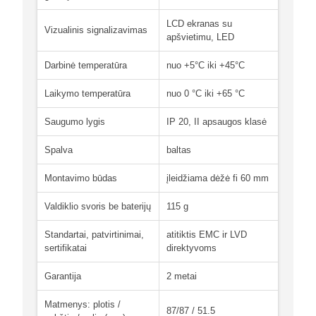
LCD ekranas su
Vizualinis signalizavimas
apšvietimu, LED
Darbinė temperatūra
nuo +5°C iki +45°C
Laikymo temperatūra
nuo 0 °C iki +65 °C
Saugumo lygis
IP 20, II apsaugos klasė
Spalva
baltas
Montavimo būdas
įleidžiama dėžė fi 60 mm
Valdiklio svoris be baterijų
115 g
Standartai, patvirtinimai,
atitiktis EMC ir LVD
sertifikatai
direktyvoms
Garantija
2 metai
Matmenys: plotis /
87/87 / 51.5