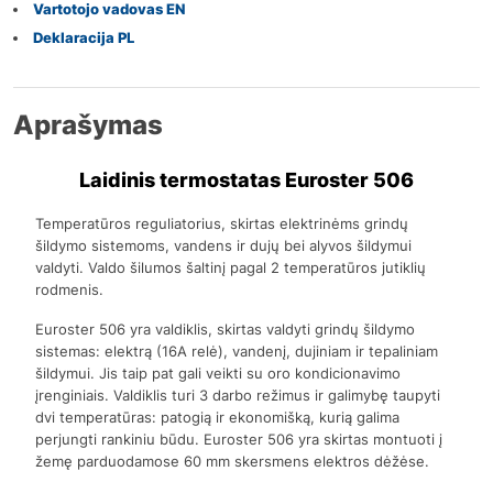
Vartotojo vadovas EN
Deklaracija PL
Aprašymas
Laidinis termostatas Euroster 506
Temperatūros reguliatorius, skirtas elektrinėms grindų
šildymo sistemoms, vandens ir dujų bei alyvos šildymui
valdyti. Valdo šilumos šaltinį pagal 2 temperatūros jutiklių
rodmenis.
Euroster 506 yra valdiklis, skirtas valdyti grindų šildymo
sistemas: elektrą (16A relė), vandenį, dujiniam ir tepaliniam
šildymui. Jis taip pat gali veikti su oro kondicionavimo
įrenginiais. Valdiklis turi 3 darbo režimus ir galimybę taupyti
dvi temperatūras: patogią ir ekonomišką, kurią galima
perjungti rankiniu būdu. Euroster 506 yra skirtas montuoti į
žemę parduodamose 60 mm skersmens elektros dėžėse.