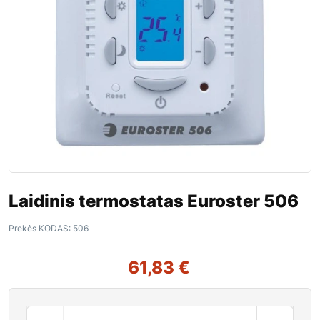
Laidinis termostatas Euroster 506
Prekės KODAS:
506
61,83
€