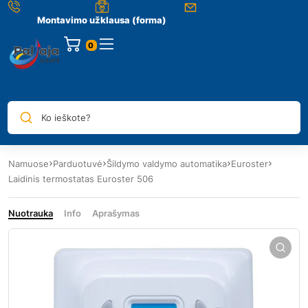
Montavimo užklausa (forma)
0
Ko ieškote?
Namuose
Parduotuvė
Šildymo valdymo automatika
Euroster
Laidinis termostatas Euroster 506
Nuotrauka
Info
Aprašymas