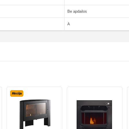
Be apdailos
A
Akcija