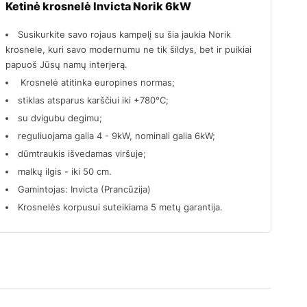
Ketinė krosnelė Invicta Norik 6kW
Susikurkite savo rojaus kampelį su šia jaukia Norik
krosnele, kuri savo modernumu ne tik šildys, bet ir puikiai
papuoš Jūsų namų interjerą.
Krosnelė atitinka europines normas;
stiklas atsparus karščiui iki +780°C;
su dvigubu degimu;
reguliuojama galia 4 - 9kW, nominali galia 6kW;
dūmtraukis išvedamas viršuje;
malkų ilgis - iki 50 cm.
Gamintojas: Invicta (Prancūzija)
Krosnelės korpusui suteikiama 5 metų garantija.