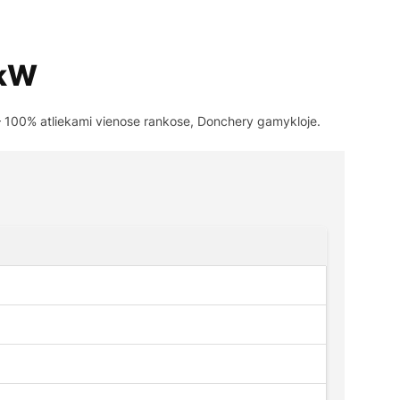
6kW
 – 100% atliekami vienose rankose, Donchery gamykloje.