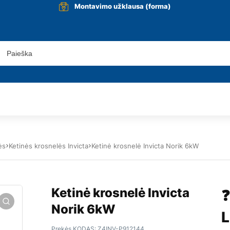
Montavimo užklausa (forma)
ės
Ketinės krosnelės Invicta
Ketinė krosnelė Invicta Norik 6kW
Ketinė krosnelė Invicta
❓
Norik 6kW
L
Prekės KODAS:
Z4INV-P912144