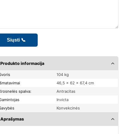
Produkto informacija
Svoris
104 kg
Išmatavimai
46,5 × 62 × 67,4 cm
Krosnelės spalva:
Antracitas
Gamintojas
Invicta
Savybės
Konvekcinės
Aprašymas