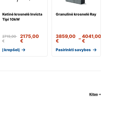
Ketinė krosnelė Invicta
Granulinė krosnelė Ray
Tipi 10kW
2175,00
3859,00
4041,00
2719,00
–
€
€
€
€
Į krepšelį
Pasirinkti savybes
Kitas