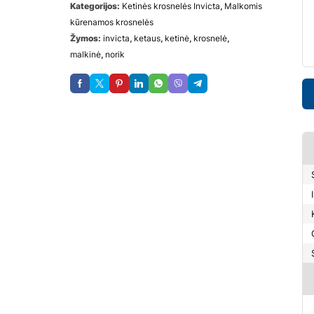
Kategorijos:
Ketinės krosnelės Invicta
,
Malkomis
kūrenamos krosnelės
Žymos:
invicta
,
ketaus
,
ketinė
,
krosnelė
,
malkinė
,
norik