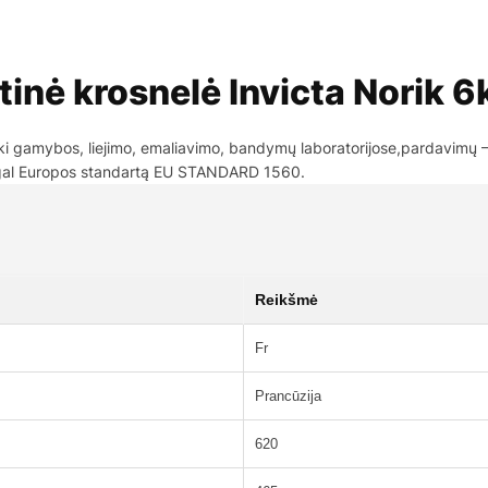
tinė krosnelė Invicta Norik 
o iki gamybos, liejimo, emaliavimo, bandymų laboratorijose,pardavimų
agal Europos standartą EU STANDARD 1560.
Reikšmė
Fr
Prancūzija
620