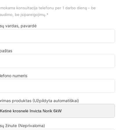
mokama konsultacija telefonu per 1 darbo dieną – be
audimo, be įsipareigojimų.*
sų vardas, pavardė
.paštas
lefono numeris
rimas produktas (Užpildyta automatiškai)
sų žinute (Neprivaloma)