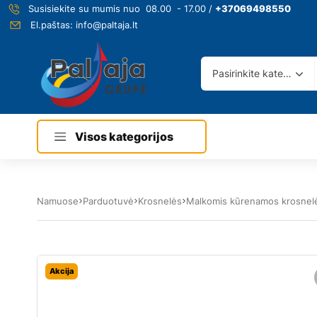
Susisiekite su mumis nuo 08.00 - 17.00 /
+37069498550
El.paštas:
info@paltaja.lt
Pasirinkite kategoriją
Visos kategorijos
Namuose
Parduotuvė
Krosnelės
Malkomis kūrenamos krosnel
Akcija