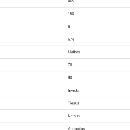
465
150
6
674
Malkos
78
90
Invicta
Tiesus
Ketaus
Antracitas