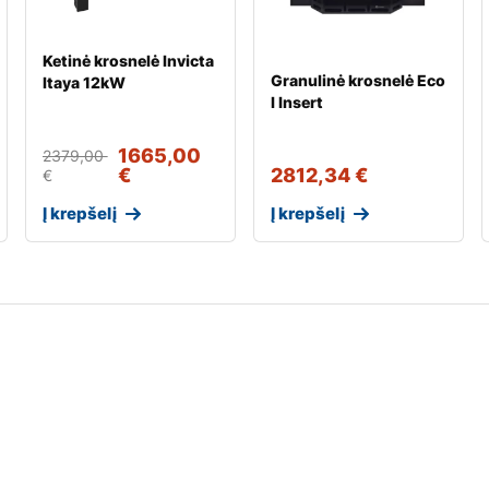
Ketinė krosnelė Invicta
Granulinė krosnelė Eco
Itaya 12kW
I Insert
1665,00
2379,00
€
2812,34
€
€
Į krepšelį
Į krepšelį