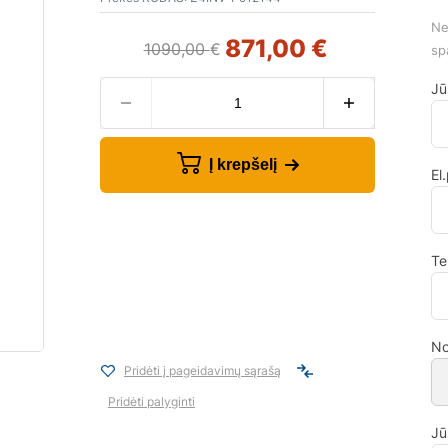
Ne
871,00
€
1090,00
€
sp
Jū
Į krepšelį
El
Te
No
Pridėti į pageidavimų sąrašą
Pridėti palyginti
Jū