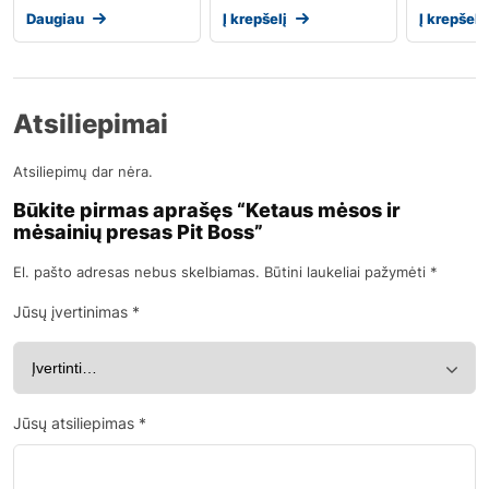
Daugiau
Į krepšelį
Į krepšelį
Atsiliepimai
Atsiliepimų dar nėra.
Būkite pirmas aprašęs “Ketaus mėsos ir
mėsainių presas Pit Boss”
El. pašto adresas nebus skelbiamas.
Būtini laukeliai pažymėti
*
Jūsų įvertinimas
*
Jūsų atsiliepimas
*