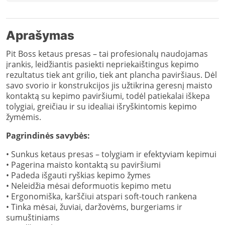
Aprašymas
Pit Boss ketaus presas – tai profesionalų naudojamas
įrankis, leidžiantis pasiekti nepriekaištingus kepimo
rezultatus tiek ant grilio, tiek ant plancha paviršiaus. Dėl
savo svorio ir konstrukcijos jis užtikrina geresnį maisto
kontaktą su kepimo paviršiumi, todėl patiekalai iškepa
tolygiai, greičiau ir su idealiai išryškintomis kepimo
žymėmis.
Pagrindinės savybės:
• Sunkus ketaus presas – tolygiam ir efektyviam kepimui
• Pagerina maisto kontaktą su paviršiumi
• Padeda išgauti ryškias kepimo žymes
• Neleidžia mėsai deformuotis kepimo metu
• Ergonomiška, karščiui atspari soft-touch rankena
• Tinka mėsai, žuviai, daržovėms, burgeriams ir
sumuštiniams