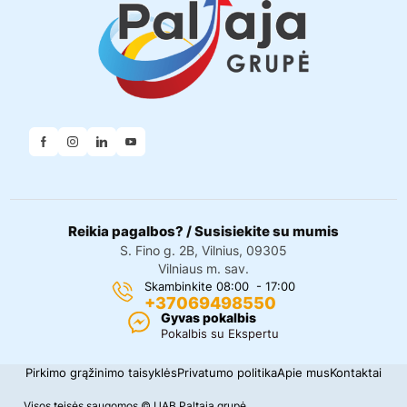
Reikia pagalbos? / Susisiekite su mumis
S. Fino g. 2B, Vilnius, 09305
Vilniaus m. sav.
Skambinkite 08:00 - 17:00
+37069498550
Gyvas pokalbis
Pokalbis su Ekspertu
Pirkimo grąžinimo taisyklės
Privatumo politika
Apie mus
Kontaktai
Visos teisės saugomos © UAB Paltaja grupė