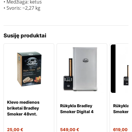
• Medžiaga: ketus
• Svoris: ~2,27 kg
Susiję produktai
Klevo medienos
Rūkykla Bradley
Rūkykla 
briketai Bradley
Smoker Digital 4
Smoker Di
Smoker 48vnt.
25,00
€
549,00
€
619,00
€