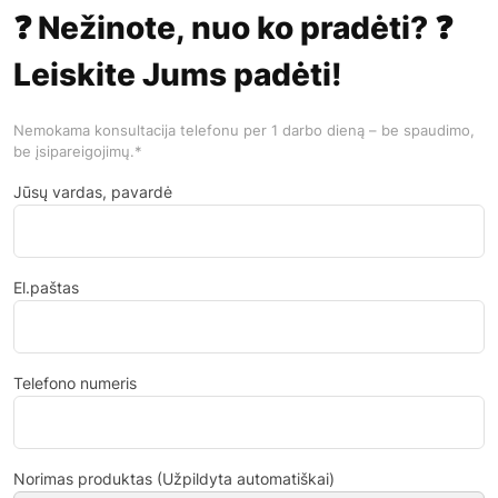
❓ Nežinote, nuo ko pradėti? ❓
Leiskite Jums padėti!
Nemokama konsultacija telefonu per 1 darbo dieną – be spaudimo,
be įsipareigojimų.*
Jūsų vardas, pavardė
El.paštas
Telefono numeris
Norimas produktas (Užpildyta automatiškai)