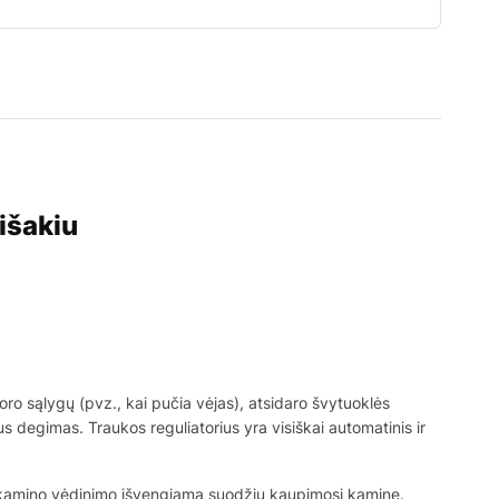
išakiu
ro sąlygų (pvz., kai pučia vėjas), atsidaro švytuoklės
us degimas. Traukos reguliatorius yra visiškai automatinis ir
io kamino vėdinimo išvengiama suodžių kaupimosi kamine.