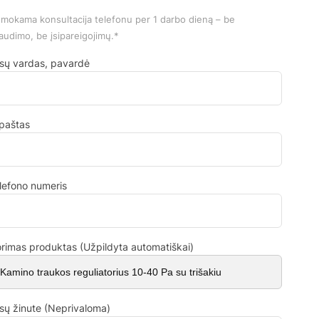
mokama konsultacija telefonu per 1 darbo dieną – be
audimo, be įsipareigojimų.*
sų vardas, pavardė
.paštas
lefono numeris
rimas produktas (Užpildyta automatiškai)
sų žinute (Neprivaloma)