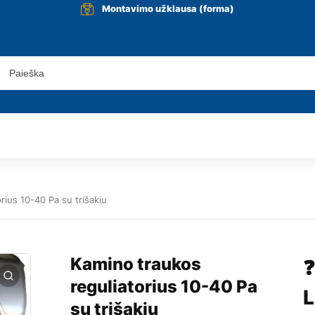
Montavimo užklausa (forma)
rius 10-40 Pa su trišakiu
Kamino traukos
❓
reguliatorius 10-40 Pa
L
su trišakiu