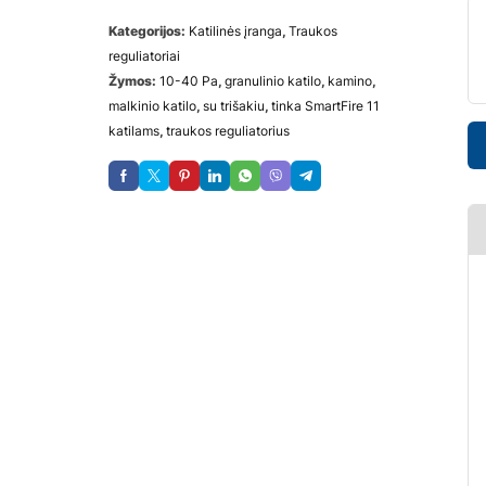
Kategorijos:
Katilinės įranga
,
Traukos
reguliatoriai
Žymos:
10-40 Pa
,
granulinio katilo
,
kamino
,
malkinio katilo
,
su trišakiu
,
tinka SmartFire 11
katilams
,
traukos reguliatorius