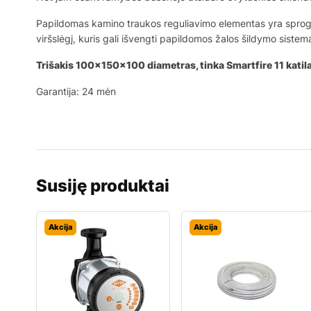
Papildomas kamino traukos reguliavimo elementas yra sprogsta
viršslėgį, kuris gali išvengti papildomos žalos šildymo sistem
Trišakis 100x150x100 diametras, tinka Smartfire 11 katil
Garantija: 24 mėn
Susiję produktai
Akcija
Akcija