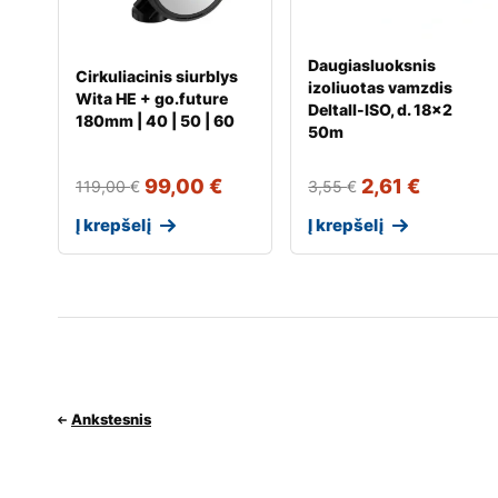
Daugiasluoksnis
Cirkuliacinis siurblys
izoliuotas vamzdis
Wita HE + go.future
Deltall-ISO, d. 18×2
180mm | 40 | 50 | 60
50m
99,00
€
2,61
€
119,00
€
3,55
€
Į krepšelį
Į krepšelį
Ankstesnis