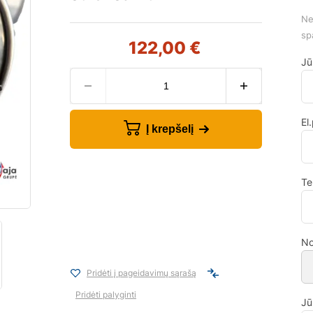
Ne
sp
122,00
€
Jū
El
Į krepšelį
Te
No
Pridėti į pageidavimų sąrašą
Pridėti palyginti
Jū