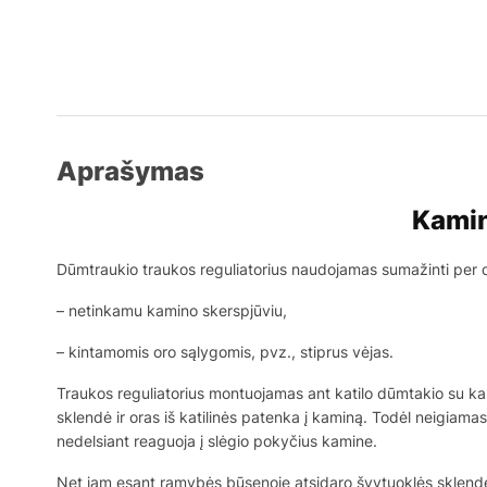
Aprašymas
Kamin
Dūmtraukio traukos reguliatorius naudojamas sumažinti per di
– netinkamu kamino skerspjūviu,
– kintamomis oro sąlygomis, pvz., stiprus vėjas.
Traukos reguliatorius montuojamas ant katilo dūmtakio su kami
sklendė ir oras iš katilinės patenka į kaminą. Todėl neigiamas
nedelsiant reaguoja į slėgio pokyčius kamine.
Net jam esant ramybės būsenoje atsidaro švytuoklės sklendė,