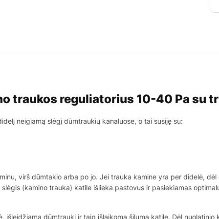
o traukos reguliatorius 10-40 Pa su tr
delį neigiamą slėgį dūmtraukių kanaluose, o tai susiję su:
nu, virš dūmtakio arba po jo. Jei trauka kamine yra per didelė, dėl o
 slėgis (kamino trauka) katile išlieka pastovus ir pasiekiamas optimal
 išleidžiama dūmtraukį ir taip išlaikoma šiluma katile. Dėl nuolatin