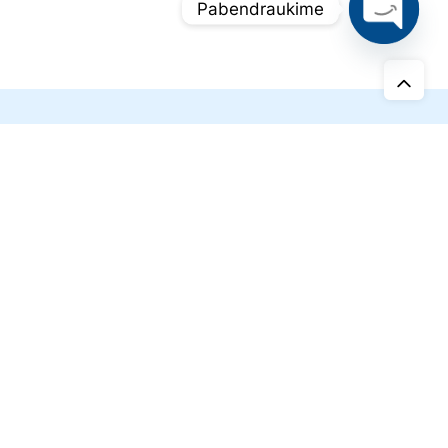
Pabendraukime
O
p
e
n
c
h
a
t
Pirkimo grąžinimo taisyklės
Privatumo politika
Apie mus
Kontaktai