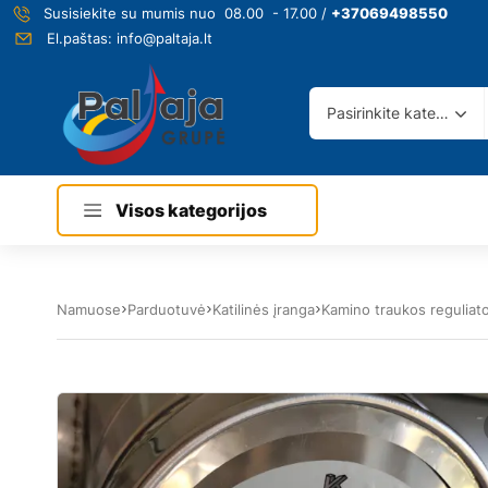
Susisiekite su mumis nuo 08.00 - 17.00 /
+37069498550
El.paštas:
info@paltaja.lt
Pasirinkite kategoriją
Visos kategorijos
Namuose
Parduotuvė
Katilinės įranga
Kamino traukos reguliato