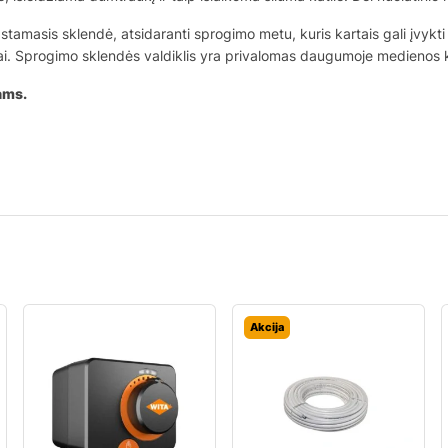
masis sklendė, atsidaranti sprogimo metu, kuris kartais gali įvykti k
ai. Sprogimo sklendės valdiklis yra privalomas daugumoje medienos kati
ams.
Akcija