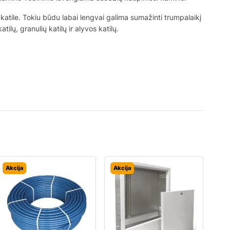
atile. Tokiu būdu labai lengvai galima sumažinti trumpalaikį
lų, granulių katilų ir alyvos katilų.
Akcija
Akcija