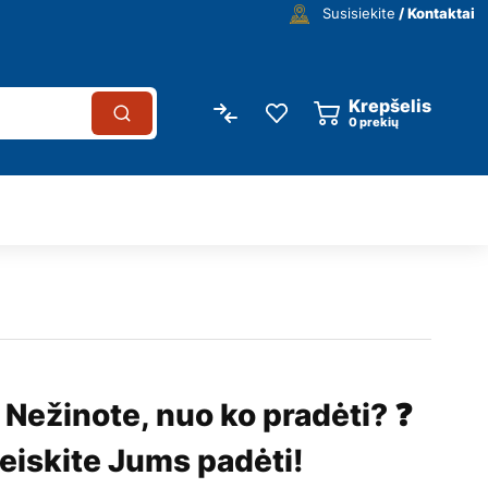
Susisiekite
/ Kontaktai
Krepšelis
0
prekių
 Nežinote, nuo ko pradėti? ❓
eiskite Jums padėti!