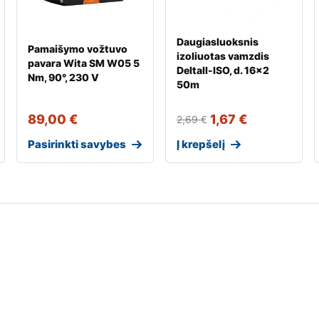
Daugiasluoksnis
Pamaišymo vožtuvo
izoliuotas vamzdis
pavara Wita SM W05 5
Deltall-ISO, d. 16×2
Nm, 90°, 230 V
50m
89,00
€
1,67
€
2,69
€
Pasirinkti savybes
Į krepšelį