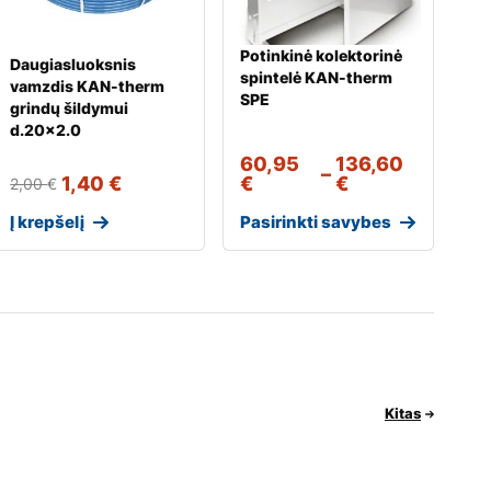
Potinkinė kolektorinė
Daugiasluoksnis
spintelė KAN-therm
vamzdis KAN-therm
SPE
grindų šildymui
d.20×2.0
60,95
136,60
–
1,40
€
€
€
2,00
€
Į krepšelį
Pasirinkti savybes
Kitas