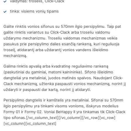
valdymas: troselis, Click-Clack
tinka: visiems vonių tipams
Galite rinktis vonios sifonus su 570mm ilgio persipylimu. Taip pat
galite rinktis variantus su Click-Clack arba troseliu valdomu
uždarymo mechanizmu. Troseliu valdomas mechanizmas veikia
pasukus prie persipylimo dalies esančią rankeną, kuri reguliuoja
troselį, atidarantį arba uždarantį vonios vandens išleidimo
mechanizmą.
Galima rinktis apvalią arba kvadratinę reguliavimo rankeną
(paskutiniai du gaminiai, matomi kainininke). Sifono išleidimo
dangteliai yra metaliniai, juodos matinės spalvos. Naudojant Click-
Clack mechanizmą, užtenka paspausti vonios mechanizmą, norint jį
uždaryti ir paspausti dar kartą, norint jį atidaryti.
Persipylimo dangtelis ir kamštelis yra metaliniai. Sifonai su 570mm
ilgio persipylimu yra tinkami visoms vonioms, išskyrus modelius
Formy 01 ir Formy 02. Voniai BeHappy II yra tinkamas tik Click-Clack
tipo sifonas.[/vc_column_text][/vc_column][/vc_row][vc_row]
[vc_column][vc_column_text]