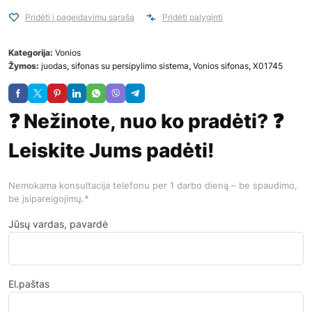
Pridėti į pageidavimų sąrašą
Pridėti palyginti
Kategorija:
Vonios
Žymos:
juodas
,
sifonas su persipylimo sistema
,
Vonios sifonas
,
X01745
❓ Nežinote, nuo ko pradėti? ❓
Leiskite Jums padėti!
Nemokama konsultacija telefonu per 1 darbo dieną – be spaudimo,
be įsipareigojimų.*
Jūsų vardas, pavardė
El.paštas