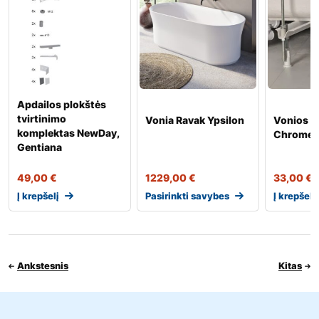
Apdailos plokštės
tvirtinimo
Vonia Ravak Ypsilon
Vonios at
komplektas NewDay,
Chrome
Gentiana
49,00
€
1229,00
€
33,00
€
Į krepšelį
Pasirinkti savybes
Į krepšelį
Ankstesnis
Kitas