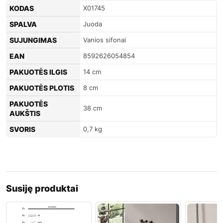
KODAS
X01745
SPALVA
Juoda
SUJUNGIMAS
Vanios sifonai
EAN
8592626054854
PAKUOTĖS ILGIS
14 cm
PAKUOTĖS PLOTIS
8 cm
PAKUOTĖS
38 cm
AUKŠTIS
SVORIS
0,7 kg
Susiję produktai