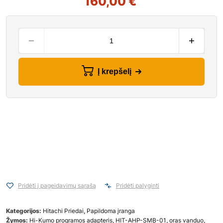
160,00
€
Į krepšelį
Pridėti į pageidavimų sąrašą
Pridėti palyginti
Kategorijos:
Hitachi Priedai
,
Papildoma įranga
Žymos:
Hi-Kumo programos adapteris
,
HIT-AHP-SMB-01
,
oras vanduo
,