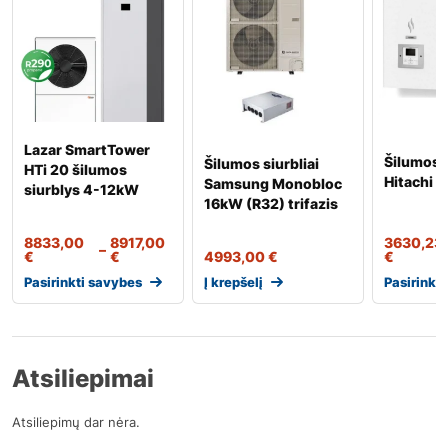
Lazar SmartTower
Šilumos s
Šilumos siurbliai
HTi 20 šilumos
Hitachi Y
Samsung Monobloc
siurblys 4-12kW
16kW (R32) trifazis
8833,00
8917,00
3630,23
–
€
€
4993,00
€
€
Pasirinkti savybes
Į krepšelį
Pasirinkt
Atsiliepimai
Atsiliepimų dar nėra.