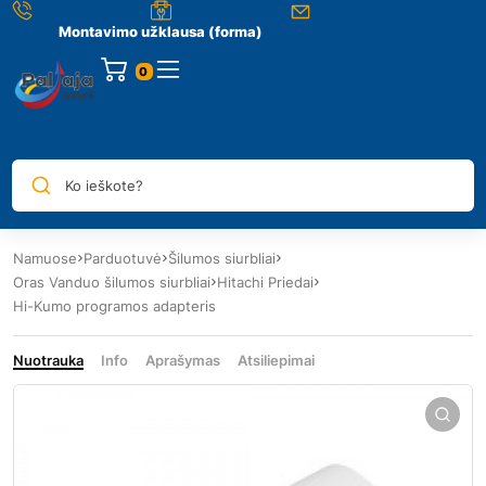
Montavimo užklausa (forma)
0
Ko ieškote?
Namuose
Parduotuvė
Šilumos siurbliai
Oras Vanduo šilumos siurbliai
Hitachi Priedai
Hi-Kumo programos adapteris
Nuotrauka
Info
Aprašymas
Atsiliepimai