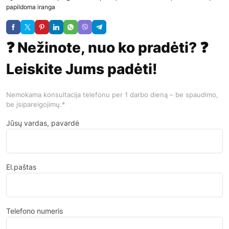
papildoma iranga
❓ Nežinote, nuo ko pradėti? ❓
Leiskite Jums padėti!
Nemokama konsultacija telefonu per 1 darbo dieną – be spaudimo,
be įsipareigojimų.*
Jūsų vardas, pavardė
El.paštas
Telefono numeris