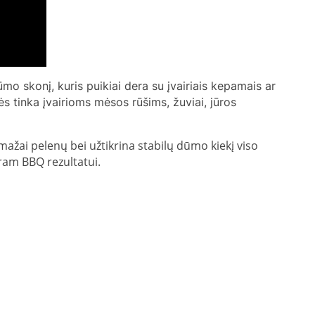
o skonį, kuris puikiai dera su įvairiais kepamais ar
ės tinka įvairioms mėsos rūšims, žuviai, jūros
mažai pelenų bei užtikrina stabilų dūmo kiekį viso
kram BBQ rezultatui.