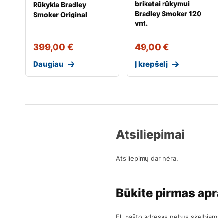
briketai rūkymui
Rūkykla Bradley
Bradley Smoker 120
Smoker Original
vnt.
399,00
€
49,00
€
Daugiau
Į krepšelį
Atsiliepimai
Atsiliepimų dar nėra.
Būkite pirmas apr
El. pašto adresas nebus skelbiam