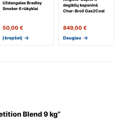
Uždangalas Bradley
degiklių kepsninė
Smoker 6 rūkyklai
Char-Broil Gas2Coal
50,00
€
849,00
€
Į krepšelį
Daugiau
tition Blend 9 kg”