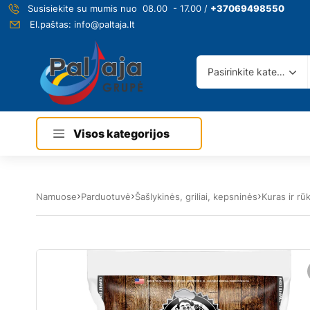
Susisiekite su mumis nuo 08.00 - 17.00 /
+37069498550
El.paštas:
info@paltaja.lt
Pasirinkite kategoriją
Visos kategorijos
Namuose
Parduotuvė
Šašlykinės, griliai, kepsninės
Kuras ir r