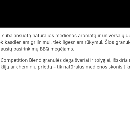
 subalansuotą natūralios medienos aromatą ir universalų dūm
k kasdieniam grilinimui, tiek ilgesniam rūkymui. Šios granul
liausių pasirinkimų BBQ mėgėjams.
ompetition Blend granulės dega švariai ir tolygiai, išskiria 
 klijų ar cheminių priedų – tik natūralus medienos skonis ti