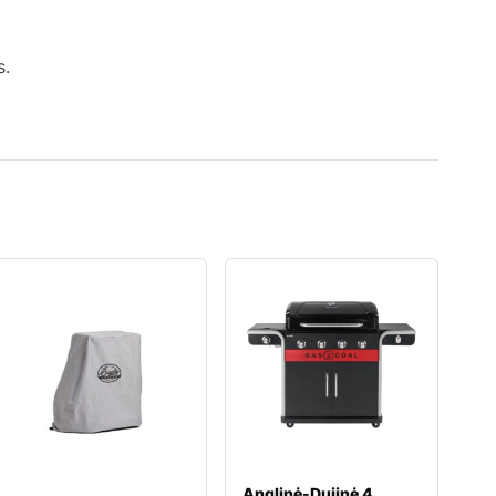
s.
Anglinė-Dujinė 4