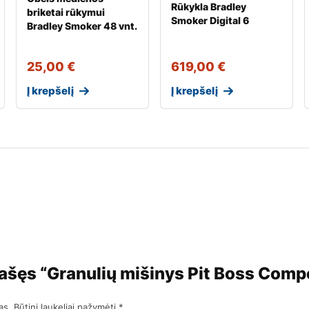
Rūkykla Bradley
briketai rūkymui
Smoker Digital 6
Bradley Smoker 48 vnt.
25,00
€
619,00
€
Į krepšelį
Į krepšelį
ašęs “Granulių mišinys Pit Boss Compe
as.
Būtini laukeliai pažymėti
*