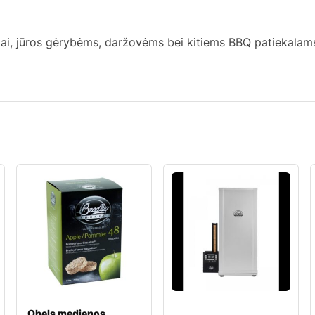
uviai, jūros gėrybėms, daržovėms bei kitiems BBQ patiekalam
Obels medienos