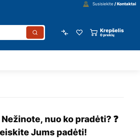
Susisiekite
/ Kontaktai
Krepšelis
0
prekių
 Nežinote, nuo ko pradėti? ❓
eiskite Jums padėti!