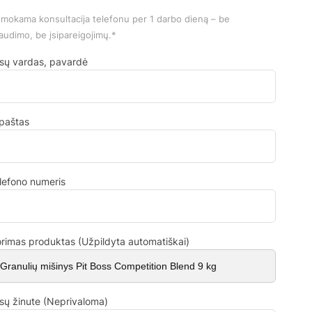
mokama konsultacija telefonu per 1 darbo dieną – be
audimo, be įsipareigojimų.*
sų vardas, pavardė
.paštas
lefono numeris
rimas produktas (Užpildyta automatiškai)
sų žinute (Neprivaloma)