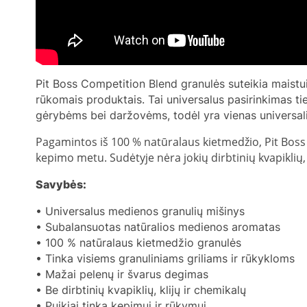
Pit Boss Competition Blend granulės suteikia maistui
rūkomais produktais. Tai universalus pasirinkimas tie
gėrybėms bei daržovėms, todėl yra vienas universa
Pagamintos iš 100 % natūralaus kietmedžio, Pit Boss C
kepimo metu. Sudėtyje nėra jokių dirbtinių kvapiklių,
Savybės:
• Universalus medienos granulių mišinys
• Subalansuotas natūralios medienos aromatas
• 100 % natūralaus kietmedžio granulės
• Tinka visiems granuliniams griliams ir rūkykloms
• Mažai pelenų ir švarus degimas
• Be dirbtinių kvapiklių, klijų ir chemikalų
• Puikiai tinka kepimui ir rūkymui