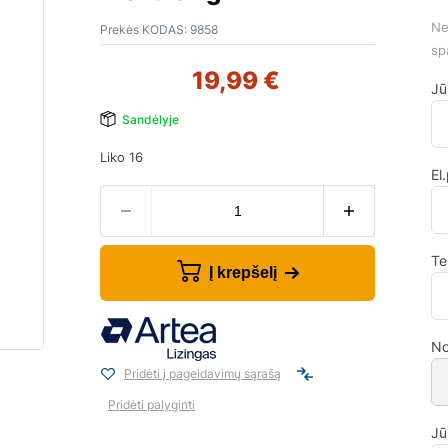
Ne
Prekės KODAS:
9858
sp
19,99
€
Jū
Sandėlyje
Liko 16
El
Te
Į krepšelį
No
Pridėti į pageidavimų sąrašą
Pridėti palyginti
Jū