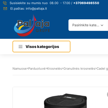
Susisiekite su mumis nuo 08.00 - 17.00 /
+37069498550
El.paštas:
info@paltaja.lt
Pasirinkite kategoriją
Visos kategorijos
Namuose
Parduotuvė
Krosnelės
Granulinės krosnelės
Cadel g