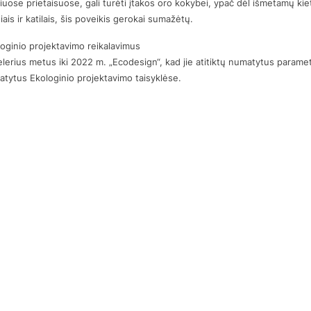
siuose prietaisuose, gali turėti įtakos oro kokybei, ypač dėl išmetamų kie
is ir katilais, šis poveikis gerokai sumažėtų.
ologinio projektavimo reikalavimus
 kelerius metus iki 2022 m. „Ecodesign“, kad jie atitiktų numatytus parame
atytus Ekologinio projektavimo taisyklėse.