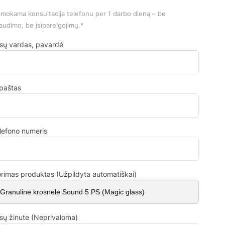
mokama konsultacija telefonu per 1 darbo dieną – be
audimo, be įsipareigojimų.*
sų vardas, pavardė
.paštas
lefono numeris
rimas produktas (Užpildyta automatiškai)
sų žinute (Neprivaloma)