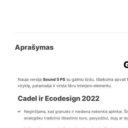
Aprašymas
Nauja versija
Sound 5 PS
su galiniu lizdu. Išlaikoma apvali
viryklę, patamsėja ir virsta tikru interjero elementu.
Cadel ir Ecodesign 2022
Neginčijama, kad granulės ir mediena nekenkia aplinkai. Šis
analogišku tradicinio iškastinio kuro, pavyzdžiui, dujų ar d