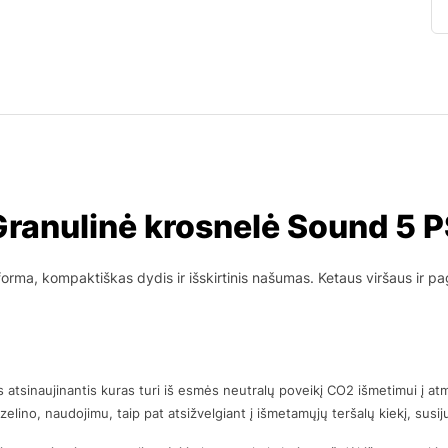
Granulinė krosnelė Sound 5 P
 forma, kompaktiškas dydis ir išskirtinis našumas. Ketaus viršaus ir pa
 atsinaujinantis kuras turi iš esmės neutralų poveikį CO2 išmetimui į atm
yzelino, naudojimu, taip pat atsižvelgiant į išmetamųjų teršalų kiekį, sus