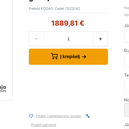
Ne
Prekės KODAS:
Cadel 7022042
sp
1889,81
€
Jū
El
Į krepšelį
Te
No
Pridėti į pageidavimų sąrašą
Jū
Pridėti palyginti