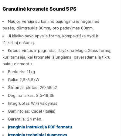
Granulinė krosnelė Sound 5 PS
Naujoji versija su kamino pajungimu iš nugarinės
pusės, dūmtraukis 80mm, oro padavimas 60mm.
Ji išlaiko savo apvalią formą, kompaktišką dydį ir
išskirtinį našumą.
Ketaus viršus ir pagrindas išryškina Magic Glass formą,
kuri tamsėja, kai krosnelė išjungiama, paversdama ją tikru
baldų elementu.
Bunkeris: 11kg
Galia: 2,5-5,5kW
Šildomas plotas: 26-58m2
Degimo laikas: 8,5-18,3h
Integruotas WiFi valdymas
Gamintojas: Cadel (Italija)
Garantija: 24 mėn.
Įrenginio instrukcija PDF formatu
Įrenginio techniniai duomenys