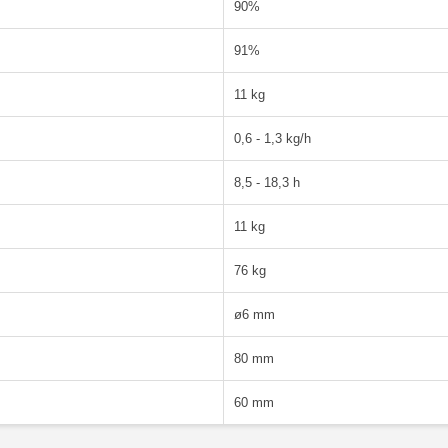
90%
91%
11 kg
0,6 - 1,3 kg/h
8,5 - 18,3 h
11 kg
76 kg
ø6 mm
80 mm
60 mm