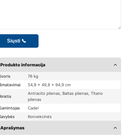
Produkto informacija
Svoris
76 kg
Išmatavimai
54,8 × 49,8 × 94,9 cm
Antracito plienas, Baltas plienas, Titano
Rinktis
plienas
Gamintojas
Cadel
Savybės
Konvekcinės
Aprašymas