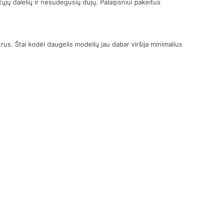
tųjų dalelių ir nesudegusių dujų. Palaipsniui pakeitus
trus. Štai kodėl daugelis modelių jau dabar viršija minimalius