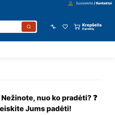
Susisiekite
/ Kontaktai
Krepšelis
0
prekių
 Nežinote, nuo ko pradėti? ❓
eiskite Jums padėti!