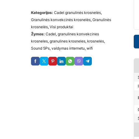
Kategorijos:
Cadel granulinės krosnelės
,
Granulinės konvekcinės krosnelės
,
Granulinės
krosnelės
,
Visi produktai
Žymos:
Cadel
,
granulines konvekcines
krosneles
,
granulines krosneles
,
krosnelės
,
Sound 5Ps
,
valdymas internetu
,
wifi