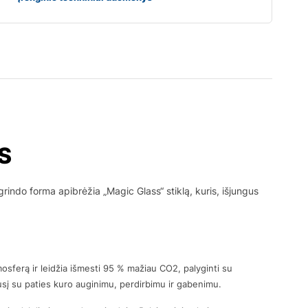
S
grindo forma apibrėžia „Magic Glass“ stiklą, kuris, išjungus
osferą ir leidžia išmesti 95 % mažiau CO2, palyginti su
ijusį su paties kuro auginimu, perdirbimu ir gabenimu.