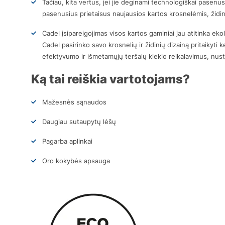
Tačiau, kita vertus, jei jie deginami technologiškai pasenu
pasenusius prietaisus naujausios kartos krosnelėmis, židinia
Cadel įsipareigojimas visos kartos gaminiai jau atitinka ek
Cadel pasirinko savo krosnelių ir židinių dizainą pritaikyti
efektyvumo ir išmetamųjų teršalų kiekio reikalavimus, nust
Ką tai reiškia vartotojams?
Mažesnės sąnaudos
Daugiau sutaupytų lėšų
Pagarba aplinkai
Oro kokybės apsauga