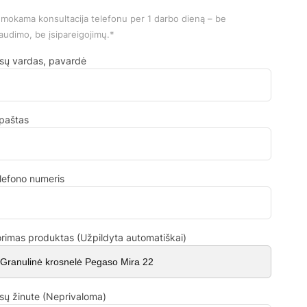
mokama konsultacija telefonu per 1 darbo dieną – be
audimo, be įsipareigojimų.*
sų vardas, pavardė
.paštas
lefono numeris
rimas produktas (Užpildyta automatiškai)
sų žinute (Neprivaloma)