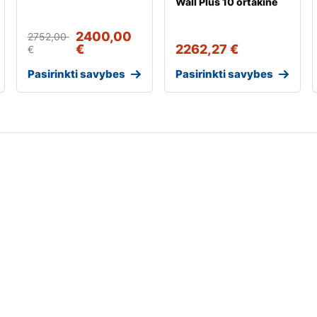
Wall Plus 10 ortakinė
2400,00
2752,00
€
2262,27
€
€
Pasirinkti savybes
Pasirinkti savybes