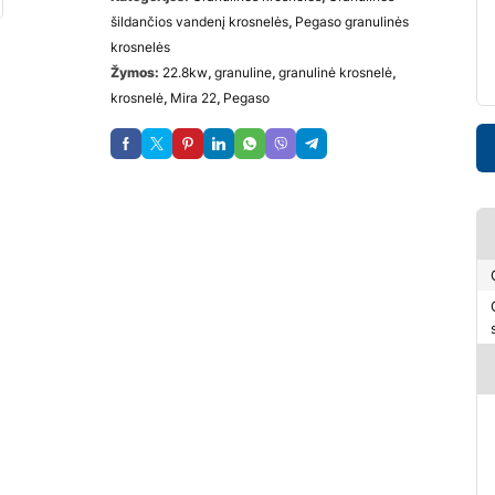
šildančios vandenį krosnelės
,
Pegaso granulinės
krosnelės
Žymos:
22.8kw
,
granuline
,
granulinė krosnelė
,
krosnelė
,
Mira 22
,
Pegaso
Ga