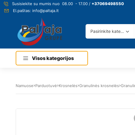
Susisiekite su mumis nuo 08.00 - 17.00 /
+37069498550
El.paštas:
info@paltaja.lt
Pasirinkite kategoriją
Visos kategorijos
Namuose
Parduotuvė
Krosnelės
Granulinės krosnelės
Granuli