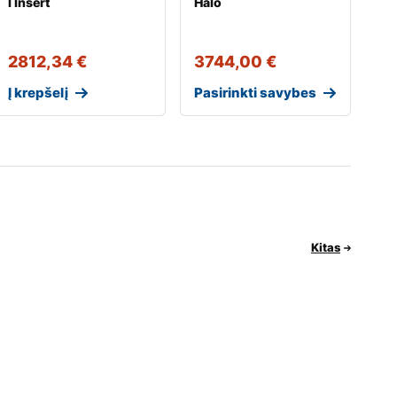
I Insert
Halo
2812,34
€
3744,00
€
Į krepšelį
Pasirinkti savybes
Kitas