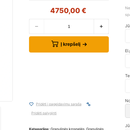
Ne
4750,00
€
sp
Jū
Į krepšelį
El
Te
No
Pridėti į pageidavimų sąrašą
Pridėti palyginti
Jū
Kategorijos:
Granulinės krosnelės
,
Granulinės