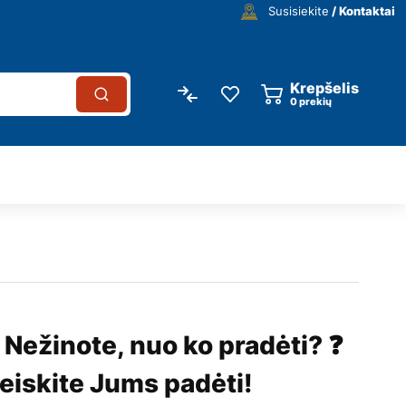
Susisiekite
/ Kontaktai
Krepšelis
0
prekių
 Nežinote, nuo ko pradėti? ❓
eiskite Jums padėti!