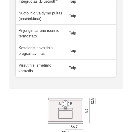
Integruotas „Bluetooth“
Taip
Nuotolinio valdymo pultas
Taip
(pasirinktinai)
Prijungimas prie išorinio
Taip
termostato
Kasdienis savaitinis
Taip
programavimas
Viršutinis išmetimo
Taip
vamzdis