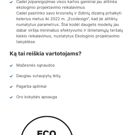
Cadel įsipareigojimas visos kartos gaminiai jau atitinka
ekologinio projektavimo reikalavimus
Cadel pasirinko savo krosnelių ir židinių dizainą pritaikyti
kelerius metus iki 2022 m. „Ecodesign“, kad jie atitiktų
numatytus parametrus. Štai kodėl daugelis modelių jau
dabar viršija minimalius efektyvumo ir išmetamųjų teršalų
kiekio reikalavimus, nustatytus Ekologinio projektavimo
taisyklėse.
Ką tai reiškia vartotojams?
Mažesnės sąnaudos
Daugiau sutaupytų lėšų
Pagarba aplinkai
Oro kokybės apsauga