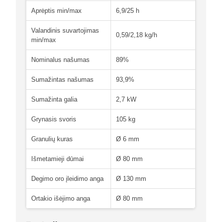
Aprėptis min/max
6,9/25 h
Valandinis suvartojimas
0,59/2,18 kg/h
min/max
Nominalus našumas
89%
Sumažintas našumas
93,9%
Sumažinta galia
2,7 kW
Grynasis svoris
105 kg
Granulių kuras
Ø 6 mm
Išmetamieji dūmai
Ø 80 mm
Degimo oro įleidimo anga
Ø 130 mm
Ortakio išėjimo anga
Ø 80 mm