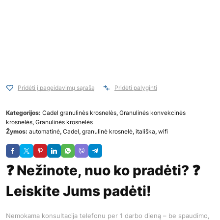
Pridėti į pageidavimų sąrašą
Pridėti palyginti
Kategorijos:
Cadel granulinės krosnelės
,
Granulinės konvekcinės
krosnelės
,
Granulinės krosnelės
Žymos:
automatinė
,
Cadel
,
granulinė krosnelė
,
itališka
,
wifi
❓ Nežinote, nuo ko pradėti? ❓
Leiskite Jums padėti!
Nemokama konsultacija telefonu per 1 darbo dieną – be spaudimo,