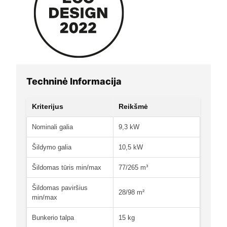
Techninė Informacija
Kriterijus
Reikšmė
Nominali galia
9,3 kW
Šildymo galia
10,5 kW
Šildomas tūris min/max
77/265 m³
Šildomas paviršius
28/98 m²
min/max
Bunkerio talpa
15 kg