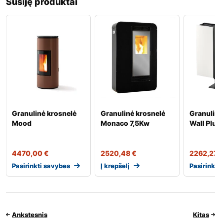
Susiję produktai
Granulinė krosnelė
Granulinė krosnelė
Granulin
Mood
Monaco 7,5Kw
Wall Plus
4470,00
€
2520,48
€
2262,27
Pasirinkti savybes
Į krepšelį
Pasirinkt
Ankstesnis
Kitas