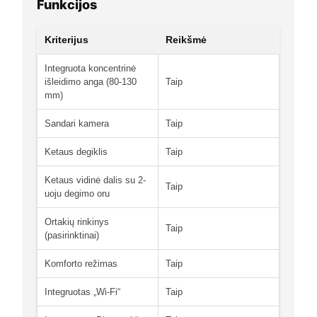
Funkcijos
Kriterijus
Reikšmė
Integruota koncentrinė
išleidimo anga (80-130
Taip
mm)
Sandari kamera
Taip
Ketaus degiklis
Taip
Ketaus vidinė dalis su 2-
Taip
uoju degimo oru
Ortakių rinkinys
Taip
(pasirinktinai)
Komforto režimas
Taip
Integruotas „Wi-Fi“
Taip