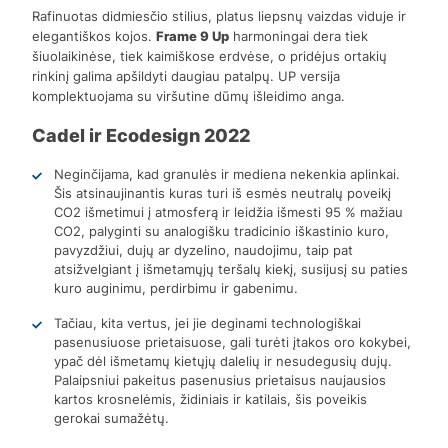
Rafinuotas didmiesčio stilius, platus liepsnų vaizdas viduje ir
elegantiškos kojos.
Frame 9 Up
harmoningai dera tiek
šiuolaikinėse, tiek kaimiškose erdvėse, o pridėjus ortakių
rinkinį galima apšildyti daugiau patalpų. UP versija
komplektuojama su viršutine dūmų išleidimo anga.
Cadel ir Ecodesign 2022
Neginčijama, kad granulės ir mediena nekenkia aplinkai.
Šis atsinaujinantis kuras turi iš esmės neutralų poveikį
CO2 išmetimui į atmosferą ir leidžia išmesti 95 % mažiau
CO2, palyginti su analogišku tradicinio iškastinio kuro,
pavyzdžiui, dujų ar dyzelino, naudojimu, taip pat
atsižvelgiant į išmetamųjų teršalų kiekį, susijusį su paties
kuro auginimu, perdirbimu ir gabenimu.
Tačiau, kita vertus, jei jie deginami technologiškai
pasenusiuose prietaisuose, gali turėti įtakos oro kokybei,
ypač dėl išmetamų kietųjų dalelių ir nesudegusių dujų.
Palaipsniui pakeitus pasenusius prietaisus naujausios
kartos krosnelėmis, židiniais ir katilais, šis poveikis
gerokai sumažėtų.