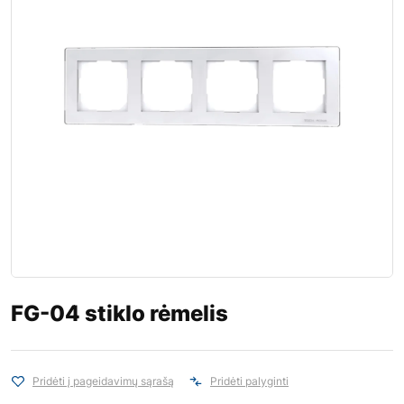
FG-04 stiklo rėmelis
Pridėti į pageidavimų sąrašą
Pridėti palyginti