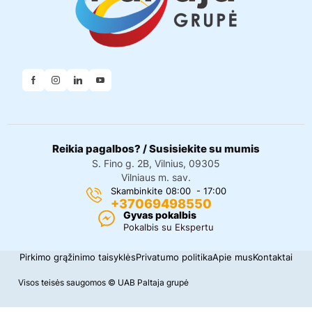
Reikia pagalbos? / Susisiekite su mumis
S. Fino g. 2B, Vilnius, 09305
Vilniaus m. sav.
Skambinkite 08:00 - 17:00
+37069498550
Gyvas pokalbis
Pokalbis su Ekspertu
Pirkimo grąžinimo taisyklės
Privatumo politika
Apie mus
Kontaktai
Visos teisės saugomos © UAB Paltaja grupė