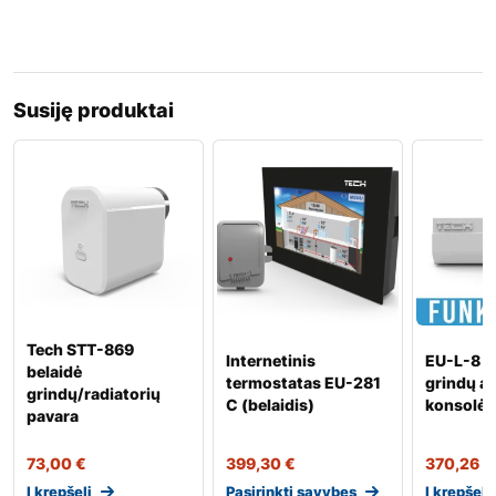
Susiję produktai
Tech STT-869
Internetinis
EU-L-8 b
belaidė
termostatas EU-281
grindų a
grindų/radiatorių
C (belaidis)
konsolė
pavara
73,00
€
399,30
€
370,26
€
Į krepšelį
Pasirinkti savybes
Į krepšelį