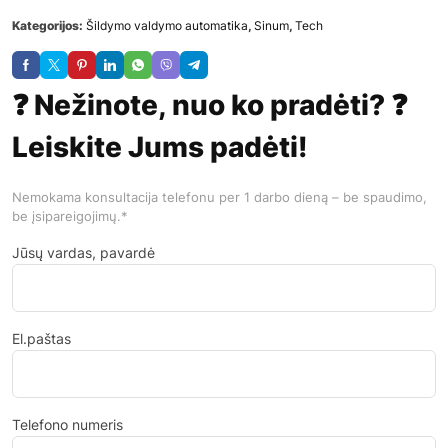
Kategorijos:
Šildymo valdymo automatika
,
Sinum
,
Tech
❓ Nežinote, nuo ko pradėti? ❓
Leiskite Jums padėti!
Nemokama konsultacija telefonu per 1 darbo dieną – be spaudimo,
be įsipareigojimų.*
Jūsų vardas, pavardė
El.paštas
Telefono numeris