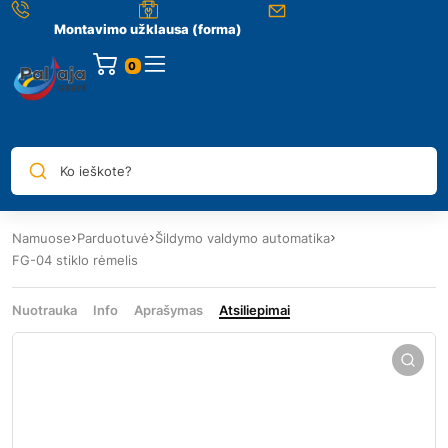
Montavimo užklausa (forma)
0
Ko ieškote?
Namuose
Parduotuvė
Šildymo valdymo automatika
FG-04 stiklo rėmelis
Nuotrauka
Info
Aprašymas
Atsiliepimai