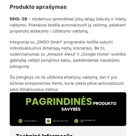
Produkto aprašymas
EROL-ZB
– modernus sprendimas jūsų langų žaliuzių ir roletų
valdymui. Prietaisas leidžia automatizuoti jų veikimą, palaikant
proporcinį atidarymo / uždarymo valdymą.
Integracija su „ENGO Smart“ programėle leidžia sukurti
individualizuotus išmaniųjų namų scenarijus. Be to,
suderinamumas su „Amazon Alexa“ ir „Google Home“ suteikia
galimybę valdyti įrenginius balsu, padidindamas naudojimo
patogumą.
Šis įrenginys ne tik užtikrina efektyvų valdymą, bet ir yra
būtinas komponentas tiems, kurie siekia pilnai automatizuoti
savo išmaniuosius namus.