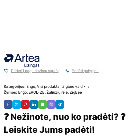
Pridėti į pageidavimų sąrašą
Pridėti palyginti
Kategorijos:
Engo
,
Visi produktai
,
Zigbee valdikliai
Žymos:
Engo
,
EROL-ZB
,
Žaliuzių relė
,
ZigBee
❓ Nežinote, nuo ko pradėti? ❓
Leiskite Jums padėti!