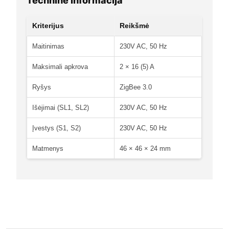
Techninė Informacija
Kriterijus
Reikšmė
Maitinimas
230V AC, 50 Hz
Maksimali apkrova
2 × 16 (5) A
Ryšys
ZigBee 3.0
Išėjimai (SL1, SL2)
230V AC, 50 Hz
Įvestys (S1, S2)
230V AC, 50 Hz
Matmenys
46 × 46 × 24 mm