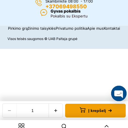
Skambinkite 08:00 - 17:00
+37069498550
Gyvas pokalbis
Pokalbis su Ekspertu
Pirkimo grąžinimo taisyklės
Privatumo politika
Apie mus
Kontaktai
Visos teisės saugomos © UAB Paltaja grupė
O
p
Į krepšelį
e