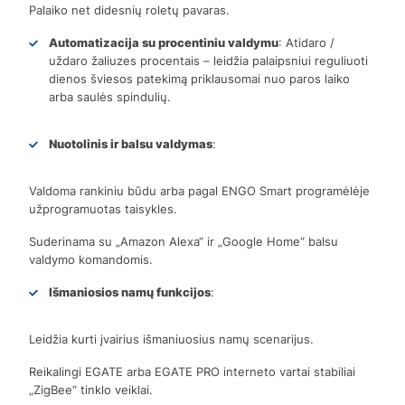
Palaiko net didesnių roletų pavaras.
Automatizacija su procentiniu valdymu
: Atidaro /
uždaro žaliuzes procentais – leidžia palaipsniui reguliuoti
dienos šviesos patekimą priklausomai nuo paros laiko
arba saulės spindulių.
Nuotolinis ir balsu valdymas
:
Valdoma rankiniu būdu arba pagal ENGO Smart programėlėje
užprogramuotas taisykles.
Suderinama su „Amazon Alexa“ ir „Google Home“ balsu
valdymo komandomis.
Išmaniosios namų funkcijos
:
Leidžia kurti įvairius išmaniuosius namų scenarijus.
Reikalingi EGATE arba EGATE PRO interneto vartai stabiliai
„ZigBee“ tinklo veiklai.