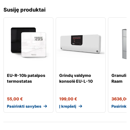
Susiję produktai
EU-R-10b patalpos
Grindų valdymo
Granulin
termostatas
konsolė EU-L-10
Raam
55,00
€
199,00
€
3636,00
Pasirinkti savybes
Į krepšelį
Pasirinkt