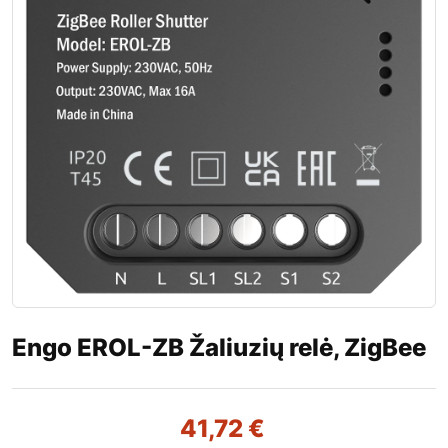
Engo EROL-ZB Žaliuzių relė, ZigBee
41,72
€