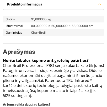
Produkto informacija
Svoris
91,000000 kg
Išmatavimai
80,000000 × 60,000000 × 63,000000 cm
Gamintojas
Char-Broil
Aprašymas
Norite tobulos kepimo ant grotelių patirties?
Char-Broil Professional PRO serija sukurta kaip tik Jums!
Patogi ir universali – šioje kepsninėje yra viskas. Didelio
našumo, ekonomiški degikliai pagaminti iš nerūdijančio
plieno ir yra ilgaamžiai. Patentuota TRU-Infrared™
karščio deflektorių technologija tolygiai paskirsto kaitrą
ir neišsausina Jūsų kepamo maisto ir taip išlaiko jį iki
50
%
sultingesnį.
Ar jums reikia daugiau kaitros?