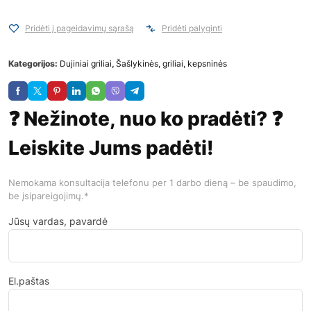
Pridėti į pageidavimų sąrašą
Pridėti palyginti
Kategorijos:
Dujiniai griliai
,
Šašlykinės, griliai, kepsninės
❓ Nežinote, nuo ko pradėti? ❓
Leiskite Jums padėti!
Nemokama konsultacija telefonu per 1 darbo dieną – be spaudimo,
be įsipareigojimų.*
Jūsų vardas, pavardė
El.paštas