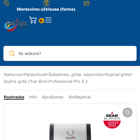
Montavimo užklausa (forma)
0
Ko ieškote?
Namuose
Parduotuvė
Šašlykinės, griliai, kepsninės
Dujiniai griliai
Dujinis grilis Char-Broil Professional Pro S 2
Nuotrauka
Info
Aprašymas
Atsiliepimai