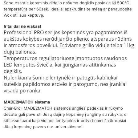
Šone esantis keraminis didelio našumo degiklis pasiekia iki 500
°C
temperatūrą per 60sek. Idealiai apskrudinsite mėsą ar panaudosite
Wok stiliaus keptuvę.
Ir tai dar ne viskas!
Professional PRO serijos kepsninės yra pagamintos iš
aukštos kokybės nerūdijančio plieno, atsparaus rūdims
ir atmosferos poveikiui. Erdviame grilio viduje telpa 11kg
dujų balionas.
Temperatūros reguliatoriuose įmontuotos raudonos
LED lemputės šviečia, kai įjungiamas atitinkamas
degiklis.
Nulenkiama šoninė lentynėlė ir patogūs kabliukai
suteikia papildomos erdvės ir patogumo, nes įrankiai
visada po ranka.
MADE2MATCH sistema
Char-Broil MADE2MATCH sistemos anglies pad
ėklas ir rūkymo
dėžutė gali paversti Jūsų dujinę kepsninę į anglinę su rūkykla, o
kiti aksesuarai kaip vidinės lentynėlės ir pritvirtinami šaltkrepšiai
Jūsų kepsninę pavers dar universalesne!