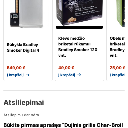
Klevo medžio
Obels me
briketai rūkymui
briketai 
Rūkykla Bradley
Bradley Smoker 120
Bradley 
Smoker Digital 4
vnt.
vnt.
549,00
€
49,00
€
25,00
€
Į krepšelį
Į krepšelį
Į krepšelį
Atsiliepimai
Atsiliepimų dar nėra.
Būkite pirmas aprašęs “Dujinis grilis Char-Broil