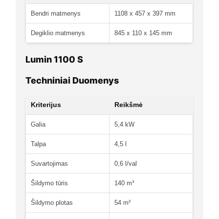
Bendri matmenys
1108 x 457 x 397 mm
Degiklio matmenys
845 x 110 x 145 mm
Lumin 1100 S
Techniniai Duomenys
Kriterijus
Reikšmė
Galia
5,4 kW
Talpa
4,5 l
Suvartojimas
0,6 l/val
Šildymo tūris
140 m³
Šildymo plotas
54 m²