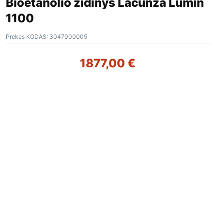
Bioetanolio židinys Lacunza Lumin
1100
Prekės KODAS:
3047000005
1877,00
€