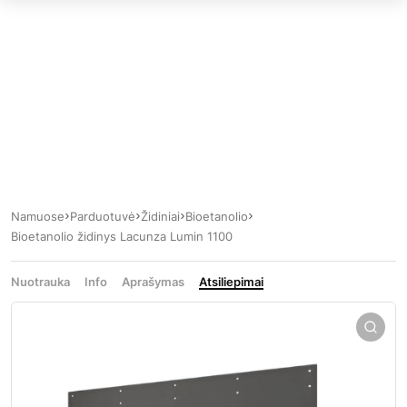
Namuose
Parduotuvė
Židiniai
Bioetanolio
Bioetanolio židinys Lacunza Lumin 1100
Nuotrauka
Info
Aprašymas
Atsiliepimai