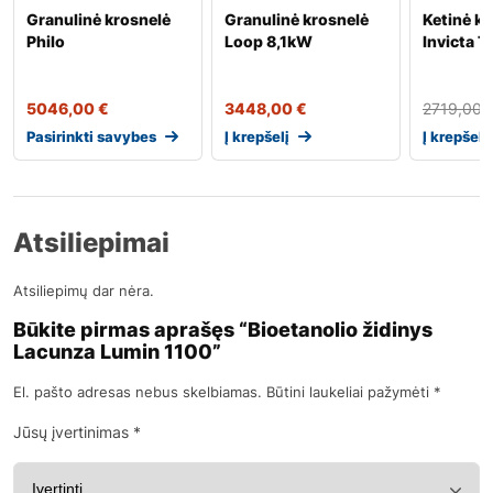
Granulinė krosnelė
Granulinė krosnelė
Ketinė k
Philo
Loop 8,1kW
Invicta T
5046,00
€
3448,00
€
2719,00
Pasirinkti savybes
Į krepšelį
Į krepšelį
Atsiliepimai
Atsiliepimų dar nėra.
Būkite pirmas aprašęs “Bioetanolio židinys
Lacunza Lumin 1100”
El. pašto adresas nebus skelbiamas.
Būtini laukeliai pažymėti
*
Jūsų įvertinimas
*