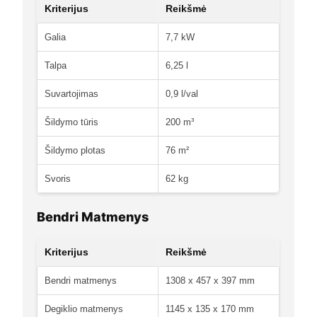
Kriterijus
Reikšmė
Galia
7,7 kW
Talpa
6,25 l
Suvartojimas
0,9 l/val
Šildymo tūris
200 m³
Šildymo plotas
76 m²
Svoris
62 kg
Bendri Matmenys
Kriterijus
Reikšmė
Bendri matmenys
1308 x 457 x 397 mm
Degiklio matmenys
1145 x 135 x 170 mm