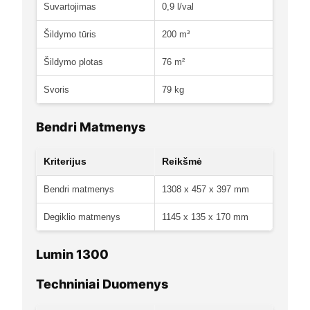
Suvartojimas
0,9 l/val
Šildymo tūris
200 m³
Šildymo plotas
76 m²
Svoris
79 kg
Bendri Matmenys
Kriterijus
Reikšmė
Bendri matmenys
1308 x 457 x 397 mm
Degiklio matmenys
1145 x 135 x 170 mm
Lumin 1300
Techniniai Duomenys