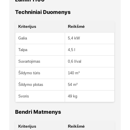
Techniniai Duomenys
Kriterijus
Reikšmė
Galia
5,4 kW
Talpa
4,5 l
Suvartojimas
0,6 l/val
Šildymo tūris
140 m³
Šildymo plotas
54 m²
Svoris
49 kg
Bendri Matmenys
Kriterijus
Reikšmė