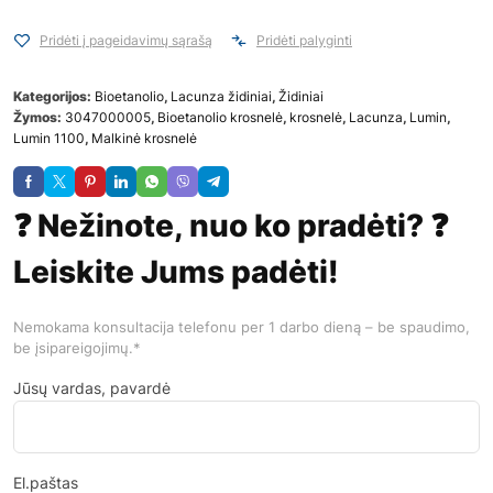
Pridėti į pageidavimų sąrašą
Pridėti palyginti
Kategorijos:
Bioetanolio
,
Lacunza židiniai
,
Židiniai
Žymos:
3047000005
,
Bioetanolio krosnelė
,
krosnelė
,
Lacunza
,
Lumin
,
Lumin 1100
,
Malkinė krosnelė
❓ Nežinote, nuo ko pradėti? ❓
Leiskite Jums padėti!
Nemokama konsultacija telefonu per 1 darbo dieną – be spaudimo,
be įsipareigojimų.*
Jūsų vardas, pavardė
El.paštas