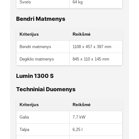
Svoris
64 kg
Bendri Matmenys
Kriterijus
Reikšmė
Bendri matmenys
1108 x 457 x 397 mm
Degiklio matmenys
845 x 110 x 145 mm
Lumin 1300 S
Techniniai Duomenys
Kriterijus
Reikšmė
Galia
7,7 kW
Talpa
6,25 l